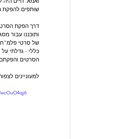
ואמא. חיים היה ל
שותפים להפקת ה
דרך הפקת הסרטים
ותוכננו עבור מסג
של סרטי פלמ"ח. 
כללי - גדלתי על
הסרטים והפקתם 
למעוניינים לצפות
kVwcOuO4qj6