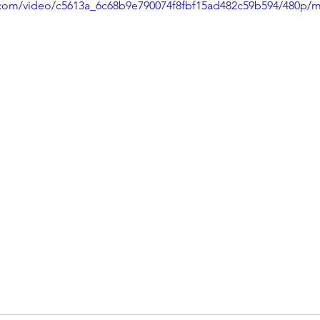
ic.com/video/c5613a_6c68b9e790074f8fbf15ad482c59b594/480p/m