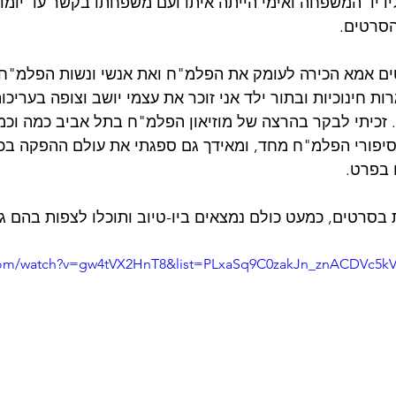
ידיד המשפחה ואימי הייתה איתו ועם משפחתו בקשר עד יומו ה
סרטים.
 אמא הכירה לעומק את הפלמ"ח ואת אנשי ונשות הפלמ"ח. 
רות חינוכיות ובתור ילד אני זוכר את עצמי יושב וצופה בעריכו
זכיתי לבקר בהרצה של מוזיאון הפלמ"ח בתל אביב כמה וכמה
 סיפורי הפלמ"ח מחד, ומאידך גם ספגתי את עולם ההפקה בכ
בפרט.
 בסרטים, כמעט כולם נמצאים ביו-טיוב ותוכלו לצפות בהם גם
.com/watch?v=gw4tVX2HnT8&list=PLxaSq9C0zakJn_znACDVc5