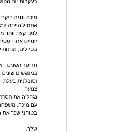
בעקבות יום ההול
מיכה ונוגה היקרי
אתמול הייתה יומו
לפני קצת יותר מ
יומיים אחרי פטיר
בטיולים, מחנות ע
תריסר השנים האח
במפגשים שונים ב
וסובלנית בעלת יד
צנועה . 
נגהל'ה את חסרה 
עם מיכה, משפחתך
בטוחני שכך את רו
שלך, 